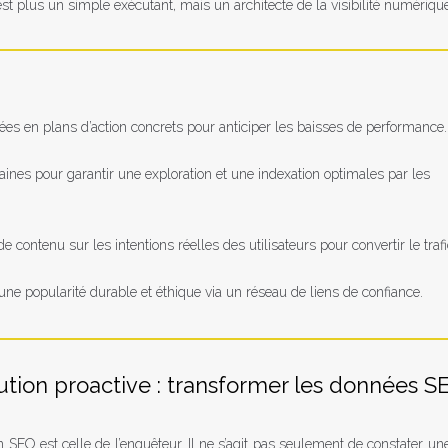
st plus un simple exécutant, mais un architecte de la visibilité numérique
es en plans d’action concrets pour anticiper les baisses de performance.
aines pour garantir une exploration et une indexation optimales par les
e contenu sur les intentions réelles des utilisateurs pour convertir le trafi
une popularité durable et éthique via un réseau de liens de confiance.
olution proactive : transformer les données S
O est celle de l’enquêteur. Il ne s’agit pas seulement de constater un