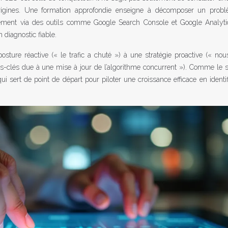
rigines. Une formation approfondie enseigne à décomposer un prob
uement via des outils comme Google Search Console et Google Analytic
 diagnostic fiable.
sture réactive (« le trafic a chuté ») à une stratégie proactive (« no
ts-clés due à une mise à jour de l’algorithme concurrent »). Comme le 
i sert de point de départ pour piloter une croissance efficace en identif