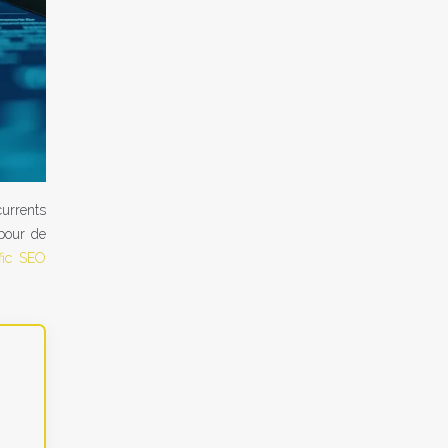
currents
 pour de
fic SEO