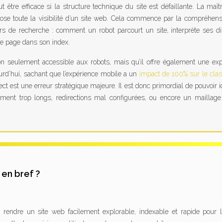
être efficace si la structure technique du site est défaillante. La maît
ose toute la visibilité d’un site web. Cela commence par la compréhen
s de recherche : comment un robot parcourt un site, interprète ses di
une page dans son index.
on seulement accessible aux robots, mais qu’il offre également une ex
urd’hui, sachant que l’expérience mobile a un
impact de 100% sur le cla
ect est une erreur stratégique majeure. Il est donc primordial de pouvoir id
ement trop longs, redirections mal configurées, ou encore un maillage
 en bref ?
à rendre un site web facilement explorable, indexable et rapide pour 