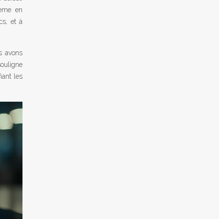
lème en
s, et à
us avons
souligne
iant les