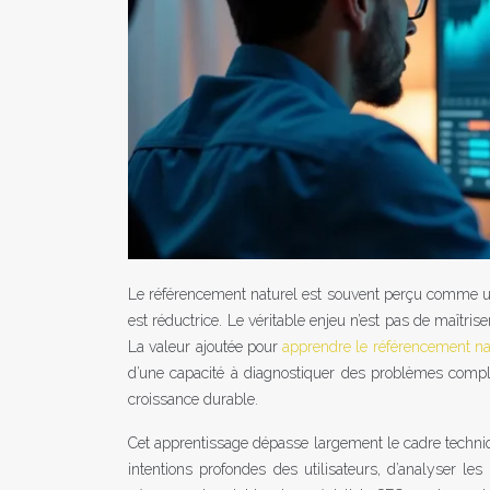
Le référencement naturel est souvent perçu comme un 
est réductrice. Le véritable enjeu n’est pas de maîtrise
La valeur ajoutée pour
apprendre le référencement na
d’une capacité à diagnostiquer des problèmes comple
croissance durable.
Cet apprentissage dépasse largement le cadre techniqu
intentions profondes des utilisateurs, d’analyser le