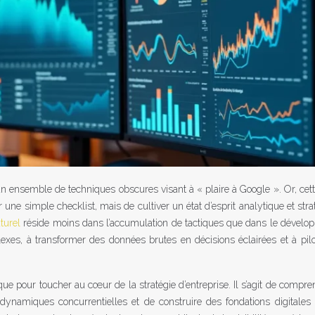
ensemble de techniques obscures visant à « plaire à Google ». Or, cett
r une simple checklist, mais de cultiver un état d’esprit analytique et stra
turel
réside moins dans l’accumulation de tactiques que dans le dével
xes, à transformer des données brutes en décisions éclairées et à pil
e pour toucher au cœur de la stratégie d’entreprise. Il s’agit de compre
s dynamiques concurrentielles et de construire des fondations digitales 