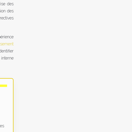
rise des
sion des
rectives
périence
ssement
entifier
 interne
les