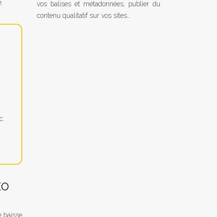
.
vos balises et métadonnées, publier du
contenu qualitatif sur vos sites…
c.
EO
e baisse