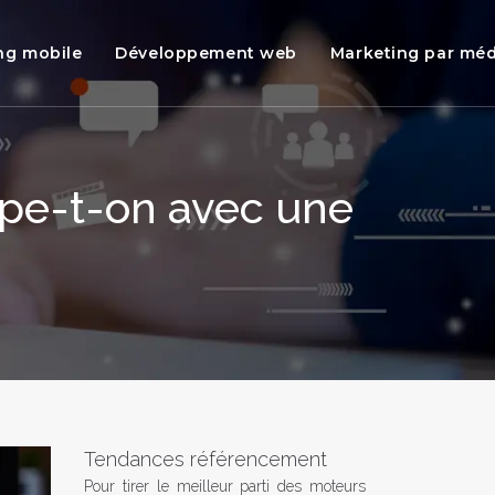
ng mobile
Développement web
Marketing par méd
pe-t-on avec une
Tendances référencement
Pour tirer le meilleur parti des moteurs