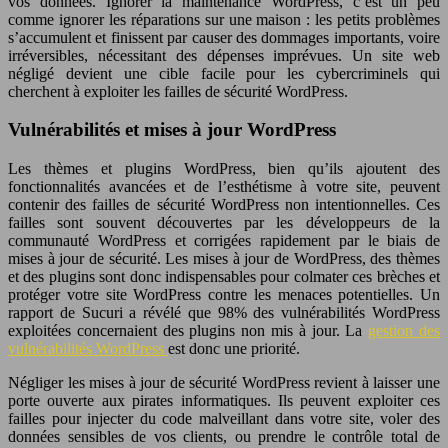
vos données. Ignorer la maintenance WordPress, c’est un peu
comme ignorer les réparations sur une maison : les petits problèmes
s’accumulent et finissent par causer des dommages importants, voire
irréversibles, nécessitant des dépenses imprévues. Un site web
négligé devient une cible facile pour les cybercriminels qui
cherchent à exploiter les failles de sécurité WordPress.
Vulnérabilités et mises à jour WordPress
Les thèmes et plugins WordPress, bien qu’ils ajoutent des
fonctionnalités avancées et de l’esthétisme à votre site, peuvent
contenir des failles de sécurité WordPress non intentionnelles. Ces
failles sont souvent découvertes par les développeurs de la
communauté WordPress et corrigées rapidement par le biais de
mises à jour de sécurité. Les mises à jour de WordPress, des thèmes
et des plugins sont donc indispensables pour colmater ces brèches et
protéger votre site WordPress contre les menaces potentielles. Un
rapport de Sucuri a révélé que 98% des vulnérabilités WordPress
exploitées concernaient des plugins non mis à jour. La
gestion des
vulnérabilités WordPress
est donc une priorité.
Négliger les mises à jour de sécurité WordPress revient à laisser une
porte ouverte aux pirates informatiques. Ils peuvent exploiter ces
failles pour injecter du code malveillant dans votre site, voler des
données sensibles de vos clients, ou prendre le contrôle total de