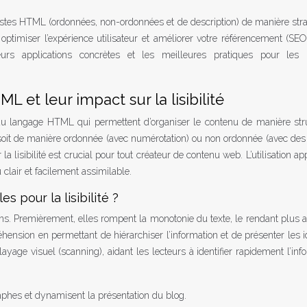
istes HTML (ordonnées, non-ordonnées et de description) de manière str
, optimiser l’expérience utilisateur et améliorer votre référencement (SE
leurs applications concrètes et les meilleures pratiques pour les i
 et leur impact sur la lisibilité
 langage HTML qui permettent d’organiser le contenu de manière stru
 soit de manière ordonnée (avec numérotation) ou non ordonnée (avec des
 lisibilité est crucial pour tout créateur de contenu web. L’utilisation ap
clair et facilement assimilable.
s pour la lisibilité ?
ons. Premièrement, elles rompent la monotonie du texte, le rendant plus 
hension en permettant de hiérarchiser l’information et de présenter les 
layage visuel (scanning), aidant les lecteurs à identifier rapidement l’inf
aphes et dynamisent la présentation du blog.