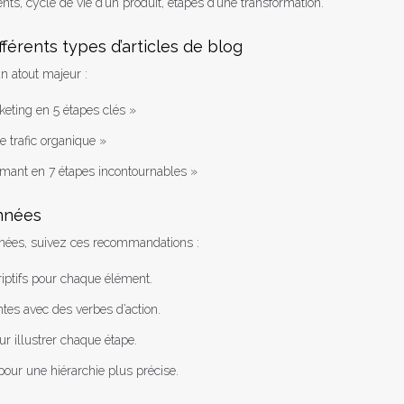
ts, cycle de vie d’un produit, étapes d’une transformation.
fférents types d’articles de blog
un atout majeur :
eting en 5 étapes clés »
e trafic organique »
rmant en 7 étapes incontournables »
onnées
onnées, suivez ces recommandations :
criptifs pour chaque élément.
es avec des verbes d’action.
r illustrer chaque étape.
our une hiérarchie plus précise.