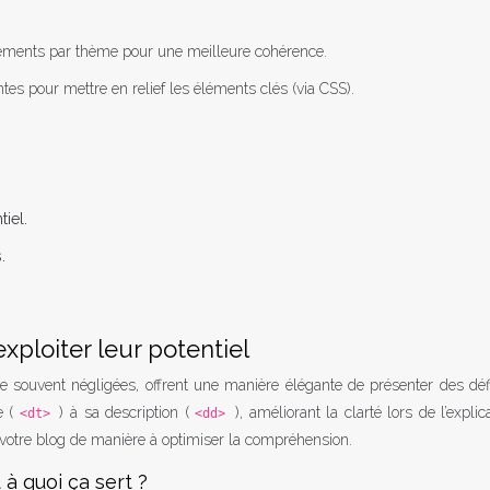
éments par thème pour une meilleure cohérence.
es pour mettre en relief les éléments clés (via CSS).
iel.
.
 exploiter leur potentiel
ue souvent négligées, offrent une manière élégante de présenter des défi
e (
) à sa description (
), améliorant la clarté lors de l’explic
<dt>
<dd>
 votre blog de manière à optimiser la compréhension.
 à quoi ça sert ?