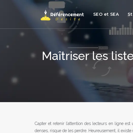
SEO et SEA
St
Maîtriser les li
Capter et retenir l’attention des lecteurs en ligne es
denses, risque de les perdre. Heureusement, il existe un