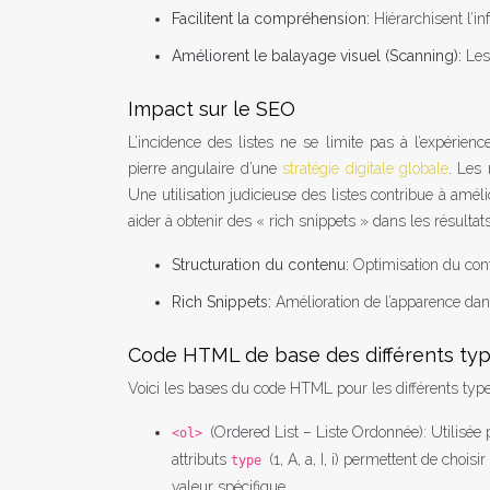
Facilitent la compréhension:
Hiérarchisent l’i
Améliorent le balayage visuel (Scanning):
Les
Impact sur le SEO
L’incidence des listes ne se limite pas à l’expérienc
pierre angulaire d’une
stratégie digitale globale
. Les 
Une utilisation judicieuse des listes contribue à amé
aider à obtenir des « rich snippets » dans les résultat
Structuration du contenu:
Optimisation du con
Rich Snippets:
Amélioration de l’apparence dan
Code HTML de base des différents type
Voici les bases du code HTML pour les différents types
(Ordered List – Liste Ordonnée): Utilisée 
<ol>
attributs
(1, A, a, I, i) permettent de chois
type
valeur spécifique.