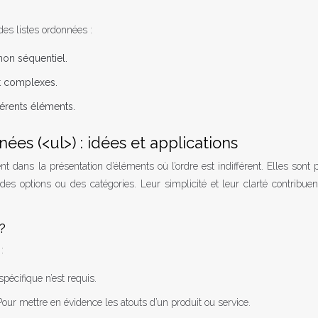
des listes ordonnées :
non séquentiel.
et complexes.
érents éléments.
ées (<ul>) : idées et applications
ent dans la présentation d’éléments où l’ordre est indifférent. Elles sont p
es options ou des catégories. Leur simplicité et leur clarté contribue
?
:
pécifique n’est requis.
Pour mettre en évidence les atouts d’un produit ou service.