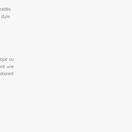
écédés
 style.
gique ou
ent une
liorant