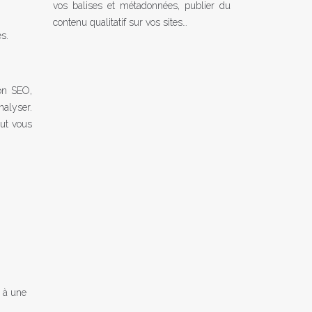
vos balises et métadonnées, publier du
contenu qualitatif sur vos sites…
s.
ion SEO,
nalyser.
eut vous
 à une