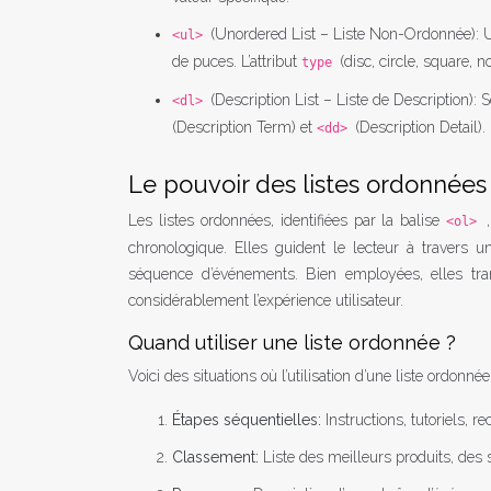
(Unordered List – Liste Non-Ordonnée): Uti
<ul>
de puces. L’attribut
(disc, circle, square, 
type
(Description List – Liste de Description): S
<dl>
(Description Term) et
(Description Detail).
<dd>
Le pouvoir des listes ordonnées 
Les listes ordonnées, identifiées par la balise
<ol>
chronologique. Elles guident le lecteur à travers 
séquence d’événements. Bien employées, elles tran
considérablement l’expérience utilisateur.
Quand utiliser une liste ordonnée ?
Voici des situations où l’utilisation d’une liste ordonné
Étapes séquentielles:
Instructions, tutoriels, r
Classement:
Liste des meilleurs produits, des 