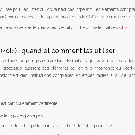
lisée pour les listes où l’ordre n’est pas impératif. Les éléments sont pr
none) permet de choisir le type de puce, mais le CSS est préférable pour le
ert à associer des termes à leur définition. Elle utilise les balises
<dt>
(<ol>) : quand et comment les utiliser
, sont idéales pour présenter des informations qui suivent un ordre lo
un processus, classent des éléments par ordre d’importance ou décriv
sforment des instructions complexes en étapes faciles à suivre, amé
e est particulièrement pertinente :
ecettes, guides pas à pas.
services les plus performants, des articles les plus populaires.