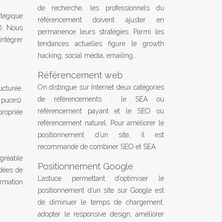
de recherche, les professionnels du
atégique
référencement doivent ajuster en
O). Nous
permanence leurs stratégies. Parmi les
ntégrer
tendances actuelles figure le growth
hacking, social média, emailing…
Référencement web
On distingue sur Internet deux catégories
cturée.
de référencements : le SEA ou
 puces).
référencement payant et le SEO ou
propriée
référencement naturel. Pour améliorer le
positionnement d’un site, il est
recommandé de combiner SEO et SEA.
agréable
Positionnement Google
idées de
L’astuce permettant d’optimiser le
ormation
positionnement d’un site sur Google est
de diminuer le temps de chargement,
adopter le responsive design, améliorer