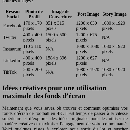
pour les images :
Réseau
Photo de
Image de
Post Image
Story Image
Social
Profil
Couverture
170 x 170
851 x 315
1200 x 630
1080 x 1920
Facebook
pixels
pixels
pixels
pixels
400 x 400
1500 x 500
1200 x 675
Twitter
N/A
pixels
pixels
pixels
110 x 110
1080 x 1080
1080 x 1920
Instagram
N/A
pixels
pixels
pixels
400 x 400
1584 x 396
1200 x 627
LinkedIn
N/A
pixels
pixels
pixels
200 x 200
1080 x 1920
1080 x 1920
TikTok
N/A
pixels
pixels
pixels
Idées créatives pour une utilisation
maximale des fonds d’écran
Maintenant que vous savez où trouver et comment optimiser vos
fonds d’écran de football en 4K, il est temps de passer à la vitesse
supérieure et d’explorer des idées originales pour les utiliser de
manière créative et maximiser l’engagement de votre communauté.
Voici quelques pistes à explorer pour sortir du lot et susciter