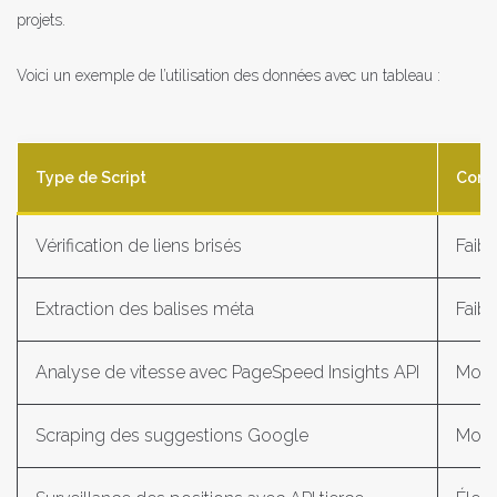
projets.
Voici un exemple de l’utilisation des données avec un tableau :
Type de Script
Comp
Vérification de liens brisés
Faibl
Extraction des balises méta
Faibl
Analyse de vitesse avec PageSpeed Insights API
Moy
Scraping des suggestions Google
Moy